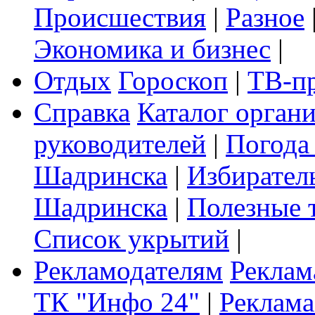
Происшествия
|
Разное
Экономика и бизнес
|
Отдых
Гороскоп
|
ТВ-п
Справка
Каталог орган
руководителей
|
Погода
Шадринска
|
Избирател
Шадринска
|
Полезные 
Список укрытий
|
Рекламодателям
Реклам
ТК "Инфо 24"
|
Реклама