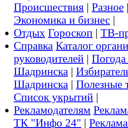
Происшествия
|
Разное
Экономика и бизнес
|
Отдых
Гороскоп
|
ТВ-п
Справка
Каталог орган
руководителей
|
Погода
Шадринска
|
Избирател
Шадринска
|
Полезные 
Список укрытий
|
Рекламодателям
Реклам
ТК "Инфо 24"
|
Реклама