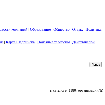
овости компаний
|
Образование
|
Общество
|
Отдых
|
Политика
ки
|
Карта Шадринска
|
Полезные телефоны
|
Действия при
в каталоге [1180] организации(й)