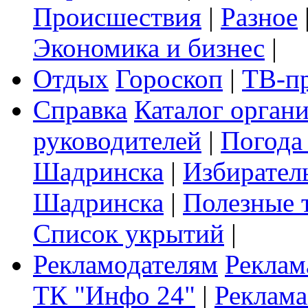
Происшествия
|
Разное
Экономика и бизнес
|
Отдых
Гороскоп
|
ТВ-п
Справка
Каталог орган
руководителей
|
Погода
Шадринска
|
Избирател
Шадринска
|
Полезные 
Список укрытий
|
Рекламодателям
Реклам
ТК "Инфо 24"
|
Реклама