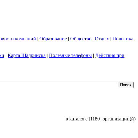
овости компаний
|
Образование
|
Общество
|
Отдых
|
Политика
ки
|
Карта Шадринска
|
Полезные телефоны
|
Действия при
в каталоге [1180] организации(й)