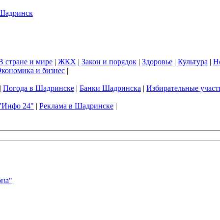
В стране и мире
|
ЖКХ
|
Закон и порядок
|
Здоровье
|
Культура
|
Н
кономика и бизнес
|
|
Погода в Шадринске
|
Банки Шадринска
|
Избирательные участ
"Инфо 24"
|
Реклама в Шадринске
|
она"