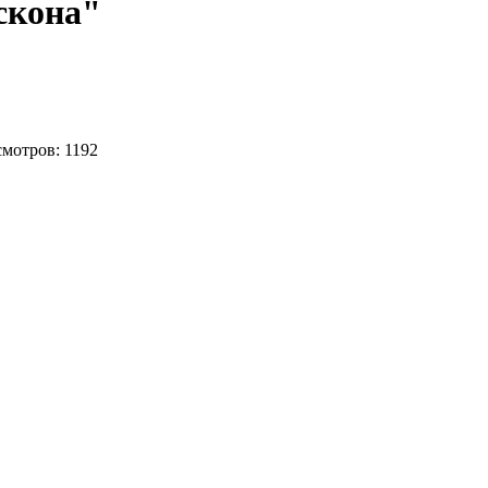
скона"
смотров: 1192