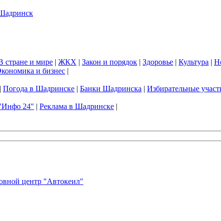
В стране и мире
|
ЖКХ
|
Закон и порядок
|
Здоровье
|
Культура
|
Н
кономика и бизнес
|
|
Погода в Шадринске
|
Банки Шадринска
|
Избирательные участ
"Инфо 24"
|
Реклама в Шадринске
|
овной центр "Автокеил"