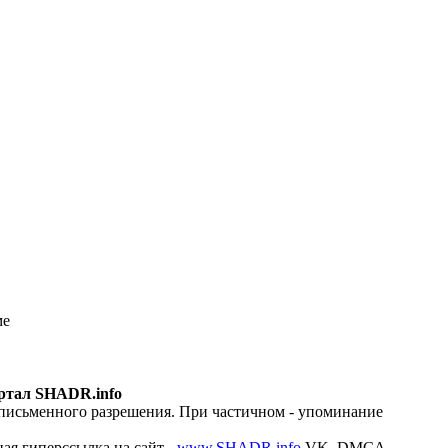
ме
ртал SHADR.info
 письменного разрешения. При частичном - упоминание
ая гиперссылка на сайт -
www.SHADR.info
VK_DMCA