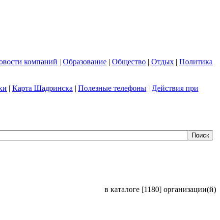
овости компаний
|
Образование
|
Общество
|
Отдых
|
Политика
ки
|
Карта Шадринска
|
Полезные телефоны
|
Действия при
в каталоге [1180] организации(й)