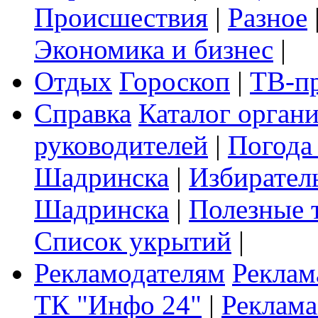
Происшествия
|
Разное
Экономика и бизнес
|
Отдых
Гороскоп
|
ТВ-п
Справка
Каталог орган
руководителей
|
Погода
Шадринска
|
Избирател
Шадринска
|
Полезные 
Список укрытий
|
Рекламодателям
Реклам
ТК "Инфо 24"
|
Реклама