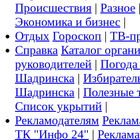
Происшествия
|
Разное
Экономика и бизнес
|
Отдых
Гороскоп
|
ТВ-п
Справка
Каталог орган
руководителей
|
Погода
Шадринска
|
Избирател
Шадринска
|
Полезные 
Список укрытий
|
Рекламодателям
Реклам
ТК "Инфо 24"
|
Реклама