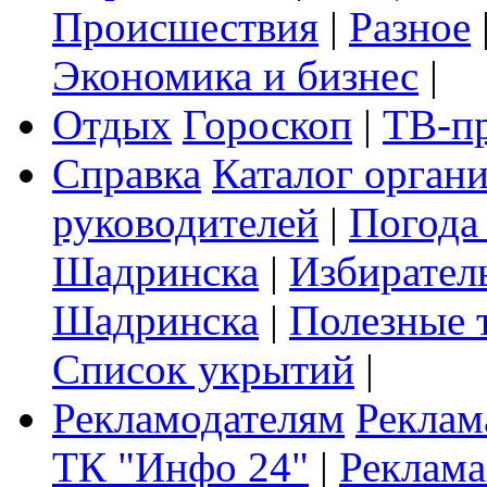
Происшествия
|
Разное
Экономика и бизнес
|
Отдых
Гороскоп
|
ТВ-п
Справка
Каталог орган
руководителей
|
Погода
Шадринска
|
Избирател
Шадринска
|
Полезные 
Список укрытий
|
Рекламодателям
Реклам
ТК "Инфо 24"
|
Реклама