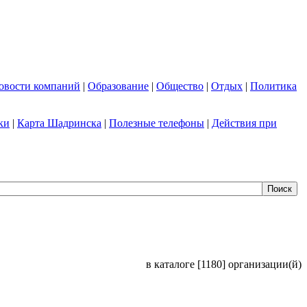
овости компаний
|
Образование
|
Общество
|
Отдых
|
Политика
ки
|
Карта Шадринска
|
Полезные телефоны
|
Действия при
в каталоге [1180] организации(й)