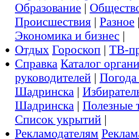
Образование
|
Обществ
Происшествия
|
Разное
Экономика и бизнес
|
Отдых
Гороскоп
|
ТВ-п
Справка
Каталог орган
руководителей
|
Погода
Шадринска
|
Избирател
Шадринска
|
Полезные 
Список укрытий
|
Рекламодателям
Реклам