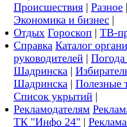
Происшествия
|
Разное
Экономика и бизнес
|
Отдых
Гороскоп
|
ТВ-п
Справка
Каталог орган
руководителей
|
Погода
Шадринска
|
Избирател
Шадринска
|
Полезные 
Список укрытий
|
Рекламодателям
Реклам
ТК "Инфо 24"
|
Реклама