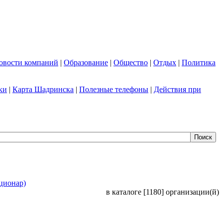
овости компаний
|
Образование
|
Общество
|
Отдых
|
Политика
ки
|
Карта Шадринска
|
Полезные телефоны
|
Действия при
ционар)
в каталоге [1180] организации(й)