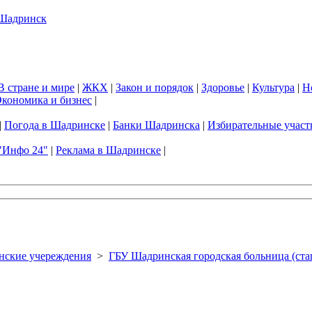
В стране и мире
|
ЖКХ
|
Закон и порядок
|
Здоровье
|
Культура
|
Н
кономика и бизнес
|
|
Погода в Шадринске
|
Банки Шадринска
|
Избирательные участ
"Инфо 24"
|
Реклама в Шадринске
|
ские учереждения
>
ГБУ Шадринская городская больница (ста