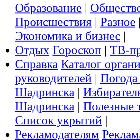
Образование
|
Обществ
Происшествия
|
Разное
Экономика и бизнес
|
Отдых
Гороскоп
|
ТВ-п
Справка
Каталог орган
руководителей
|
Погода
Шадринска
|
Избирател
Шадринска
|
Полезные 
Список укрытий
|
Рекламодателям
Реклам