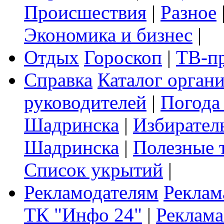
Происшествия
|
Разное
Экономика и бизнес
|
Отдых
Гороскоп
|
ТВ-п
Справка
Каталог орган
руководителей
|
Погода
Шадринска
|
Избирател
Шадринска
|
Полезные 
Список укрытий
|
Рекламодателям
Реклам
ТК "Инфо 24"
|
Реклама