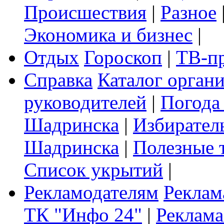
Происшествия
|
Разное
Экономика и бизнес
|
Отдых
Гороскоп
|
ТВ-п
Справка
Каталог орган
руководителей
|
Погода
Шадринска
|
Избирател
Шадринска
|
Полезные 
Список укрытий
|
Рекламодателям
Реклам
ТК "Инфо 24"
|
Реклама