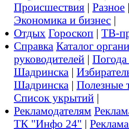
Происшествия
|
Разное
Экономика и бизнес
|
Отдых
Гороскоп
|
ТВ-п
Справка
Каталог орган
руководителей
|
Погода
Шадринска
|
Избирател
Шадринска
|
Полезные 
Список укрытий
|
Рекламодателям
Реклам
ТК "Инфо 24"
|
Реклама