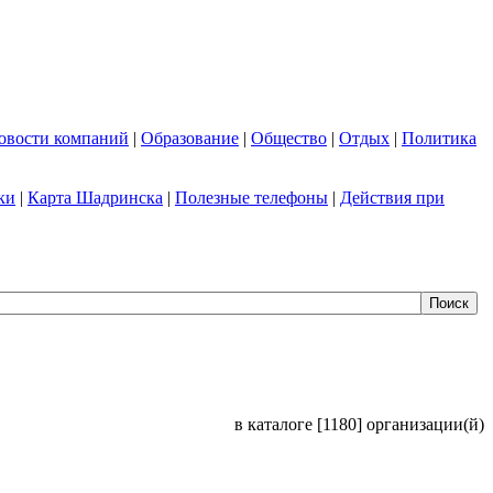
овости компаний
|
Образование
|
Общество
|
Отдых
|
Политика
ки
|
Карта Шадринска
|
Полезные телефоны
|
Действия при
в каталоге [1180] организации(й)