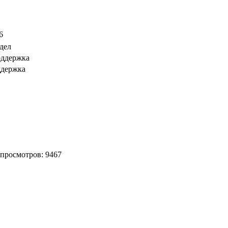
6
тдел
оддержка
ддержка
 просмотров: 9467