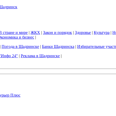
В стране и мире
|
ЖКХ
|
Закон и порядок
|
Здоровье
|
Культура
|
Н
кономика и бизнес
|
|
Погода в Шадринске
|
Банки Шадринска
|
Избирательные участ
"Инфо 24"
|
Реклама в Шадринске
|
урьер Плюс