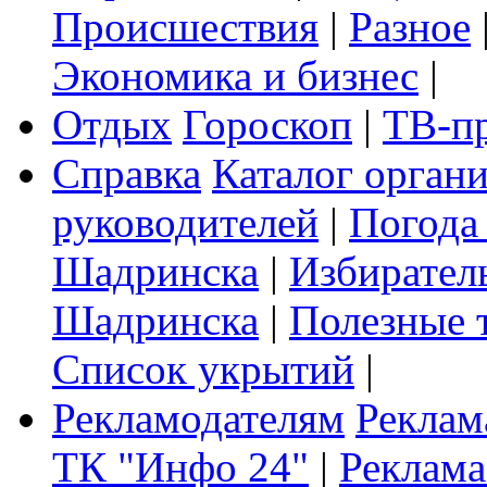
Происшествия
|
Разное
Экономика и бизнес
|
Отдых
Гороскоп
|
ТВ-п
Справка
Каталог орган
руководителей
|
Погода
Шадринска
|
Избирател
Шадринска
|
Полезные 
Список укрытий
|
Рекламодателям
Реклам
ТК "Инфо 24"
|
Реклама