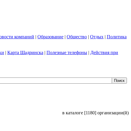
овости компаний
|
Образование
|
Общество
|
Отдых
|
Политика
ки
|
Карта Шадринска
|
Полезные телефоны
|
Действия при
в каталоге [1180] организации(й)