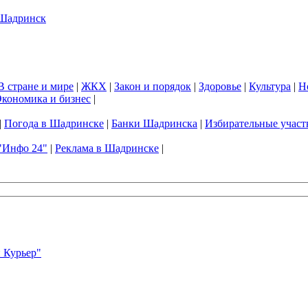
В стране и мире
|
ЖКХ
|
Закон и порядок
|
Здоровье
|
Культура
|
Н
кономика и бизнес
|
|
Погода в Шадринске
|
Банки Шадринска
|
Избирательные участ
"Инфо 24"
|
Реклама в Шадринске
|
 Курьер"