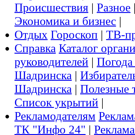
Происшествия
|
Разное
Экономика и бизнес
|
Отдых
Гороскоп
|
ТВ-п
Справка
Каталог орган
руководителей
|
Погода
Шадринска
|
Избирател
Шадринска
|
Полезные 
Список укрытий
|
Рекламодателям
Реклам
ТК "Инфо 24"
|
Реклама