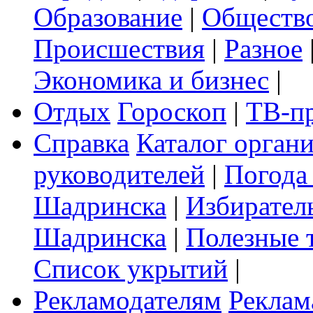
Образование
|
Обществ
Происшествия
|
Разное
Экономика и бизнес
|
Отдых
Гороскоп
|
ТВ-п
Справка
Каталог орган
руководителей
|
Погода
Шадринска
|
Избирател
Шадринска
|
Полезные 
Список укрытий
|
Рекламодателям
Реклам