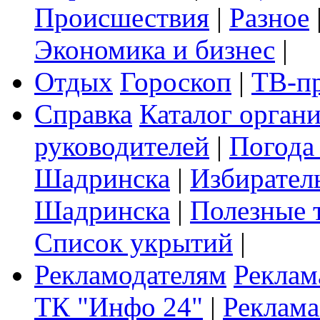
Происшествия
|
Разное
Экономика и бизнес
|
Отдых
Гороскоп
|
ТВ-п
Справка
Каталог орган
руководителей
|
Погода
Шадринска
|
Избирател
Шадринска
|
Полезные 
Список укрытий
|
Рекламодателям
Реклам
ТК "Инфо 24"
|
Реклама