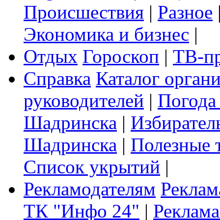
Происшествия
|
Разное
Экономика и бизнес
|
Отдых
Гороскоп
|
ТВ-п
Справка
Каталог орган
руководителей
|
Погода
Шадринска
|
Избирател
Шадринска
|
Полезные 
Список укрытий
|
Рекламодателям
Реклам
ТК "Инфо 24"
|
Реклама