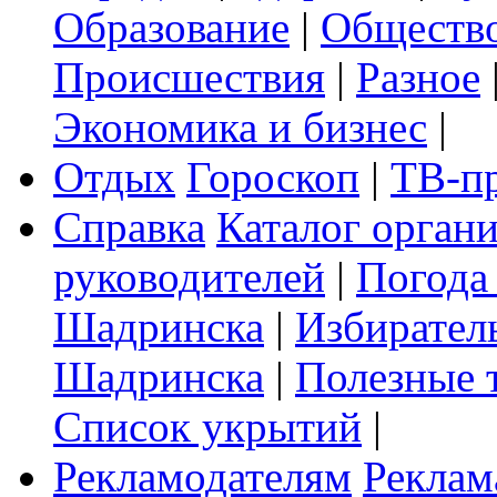
Образование
|
Обществ
Происшествия
|
Разное
Экономика и бизнес
|
Отдых
Гороскоп
|
ТВ-п
Справка
Каталог орган
руководителей
|
Погода
Шадринска
|
Избирател
Шадринска
|
Полезные 
Список укрытий
|
Рекламодателям
Реклам