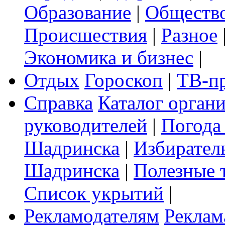
Образование
|
Обществ
Происшествия
|
Разное
Экономика и бизнес
|
Отдых
Гороскоп
|
ТВ-п
Справка
Каталог орган
руководителей
|
Погода
Шадринска
|
Избирател
Шадринска
|
Полезные 
Список укрытий
|
Рекламодателям
Реклам