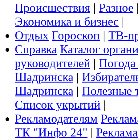
Происшествия
|
Разное
Экономика и бизнес
|
Отдых
Гороскоп
|
ТВ-п
Справка
Каталог орган
руководителей
|
Погода
Шадринска
|
Избирател
Шадринска
|
Полезные 
Список укрытий
|
Рекламодателям
Реклам
ТК "Инфо 24"
|
Реклама