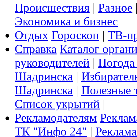
Происшествия
|
Разное
Экономика и бизнес
|
Отдых
Гороскоп
|
ТВ-п
Справка
Каталог орган
руководителей
|
Погода
Шадринска
|
Избирател
Шадринска
|
Полезные 
Список укрытий
|
Рекламодателям
Реклам
ТК "Инфо 24"
|
Реклама