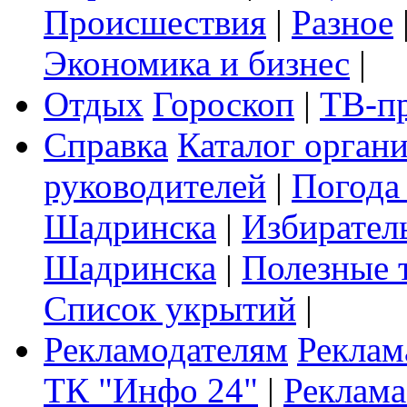
Происшествия
|
Разное
Экономика и бизнес
|
Отдых
Гороскоп
|
ТВ-п
Справка
Каталог орган
руководителей
|
Погода
Шадринска
|
Избирател
Шадринска
|
Полезные 
Список укрытий
|
Рекламодателям
Реклам
ТК "Инфо 24"
|
Реклама