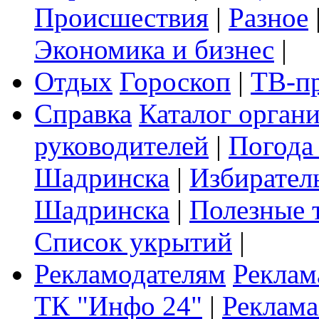
Происшествия
|
Разное
Экономика и бизнес
|
Отдых
Гороскоп
|
ТВ-п
Справка
Каталог орган
руководителей
|
Погода
Шадринска
|
Избирател
Шадринска
|
Полезные 
Список укрытий
|
Рекламодателям
Реклам
ТК "Инфо 24"
|
Реклама