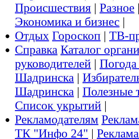
Происшествия
|
Разное
Экономика и бизнес
|
Отдых
Гороскоп
|
ТВ-п
Справка
Каталог орган
руководителей
|
Погода
Шадринска
|
Избирател
Шадринска
|
Полезные 
Список укрытий
|
Рекламодателям
Реклам
ТК "Инфо 24"
|
Реклама