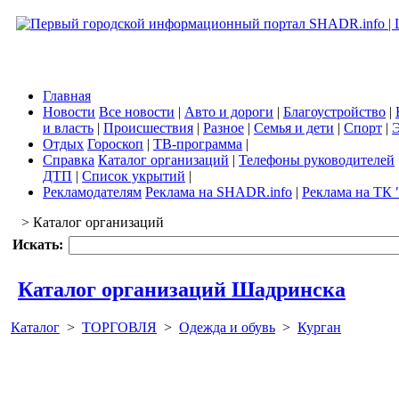
Главная
Новости
Все новости
|
Авто и дороги
|
Благоустройство
|
и власть
|
Происшествия
|
Разное
|
Семья и дети
|
Спорт
|
Э
Отдых
Гороскоп
|
ТВ-программа
|
Справка
Каталог организаций
|
Телефоны руководителей
ДТП
|
Список укрытий
|
Рекламодателям
Реклама на SHADR.info
|
Реклама на ТК 
> Каталог организаций
Искать:
Каталог организаций Шадринска
Каталог
>
ТОРГОВЛЯ
>
Одежда и обувь
>
Курган