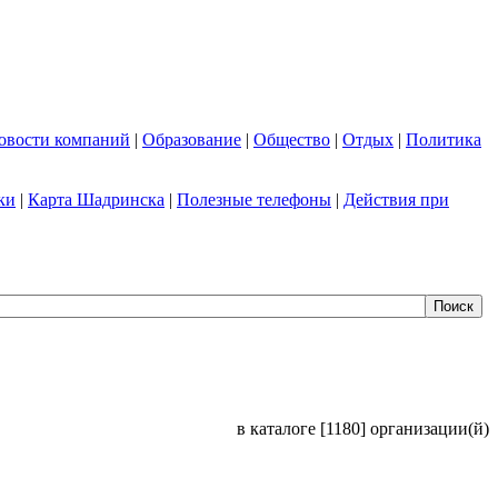
овости компаний
|
Образование
|
Общество
|
Отдых
|
Политика
ки
|
Карта Шадринска
|
Полезные телефоны
|
Действия при
в каталоге [1180] организации(й)