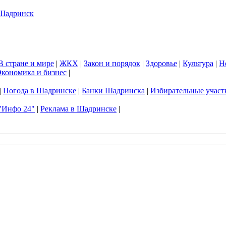
В стране и мире
|
ЖКХ
|
Закон и порядок
|
Здоровье
|
Культура
|
Н
кономика и бизнес
|
|
Погода в Шадринске
|
Банки Шадринска
|
Избирательные участ
"Инфо 24"
|
Реклама в Шадринске
|