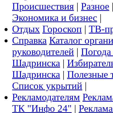
Происшествия
|
Разное
Экономика и бизнес
|
Отдых
Гороскоп
|
ТВ-п
Справка
Каталог орган
руководителей
|
Погода
Шадринска
|
Избирател
Шадринска
|
Полезные 
Список укрытий
|
Рекламодателям
Реклам
ТК "Инфо 24"
|
Реклама