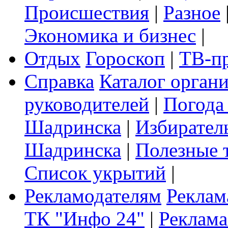
Происшествия
|
Разное
Экономика и бизнес
|
Отдых
Гороскоп
|
ТВ-п
Справка
Каталог орган
руководителей
|
Погода
Шадринска
|
Избирател
Шадринска
|
Полезные 
Список укрытий
|
Рекламодателям
Реклам
ТК "Инфо 24"
|
Реклама