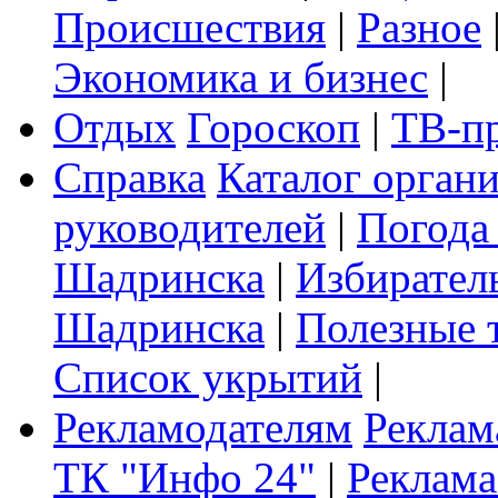
Происшествия
|
Разное
Экономика и бизнес
|
Отдых
Гороскоп
|
ТВ-п
Справка
Каталог орган
руководителей
|
Погода
Шадринска
|
Избирател
Шадринска
|
Полезные 
Список укрытий
|
Рекламодателям
Реклам
ТК "Инфо 24"
|
Реклама