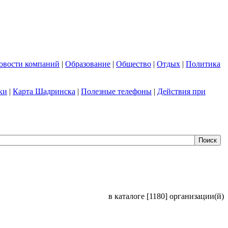
овости компаний
|
Образование
|
Общество
|
Отдых
|
Политика
ки
|
Карта Шадринска
|
Полезные телефоны
|
Действия при
в каталоге [1180] организации(й)