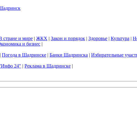
В стране и мире
|
ЖКХ
|
Закон и порядок
|
Здоровье
|
Культура
|
Н
кономика и бизнес
|
|
Погода в Шадринске
|
Банки Шадринска
|
Избирательные участ
"Инфо 24"
|
Реклама в Шадринске
|