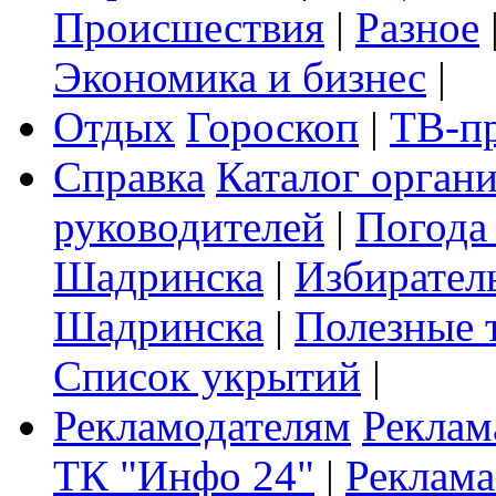
Происшествия
|
Разное
Экономика и бизнес
|
Отдых
Гороскоп
|
ТВ-п
Справка
Каталог орган
руководителей
|
Погода
Шадринска
|
Избирател
Шадринска
|
Полезные 
Список укрытий
|
Рекламодателям
Реклам
ТК "Инфо 24"
|
Реклама