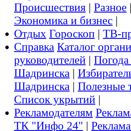
Происшествия
|
Разное
Экономика и бизнес
|
Отдых
Гороскоп
|
ТВ-п
Справка
Каталог орган
руководителей
|
Погода
Шадринска
|
Избирател
Шадринска
|
Полезные 
Список укрытий
|
Рекламодателям
Реклам
ТК "Инфо 24"
|
Реклама