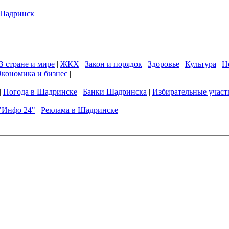
В стране и мире
|
ЖКХ
|
Закон и порядок
|
Здоровье
|
Культура
|
Н
кономика и бизнес
|
|
Погода в Шадринске
|
Банки Шадринска
|
Избирательные участ
"Инфо 24"
|
Реклама в Шадринске
|