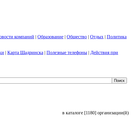
овости компаний
|
Образование
|
Общество
|
Отдых
|
Политика
ки
|
Карта Шадринска
|
Полезные телефоны
|
Действия при
в каталоге [1180] организации(й)