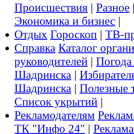
Происшествия
|
Разное
Экономика и бизнес
|
Отдых
Гороскоп
|
ТВ-п
Справка
Каталог орган
руководителей
|
Погода
Шадринска
|
Избирател
Шадринска
|
Полезные 
Список укрытий
|
Рекламодателям
Реклам
ТК "Инфо 24"
|
Реклама