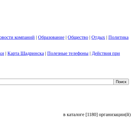
овости компаний
|
Образование
|
Общество
|
Отдых
|
Политика
ки
|
Карта Шадринска
|
Полезные телефоны
|
Действия при
в каталоге [1180] организации(й)