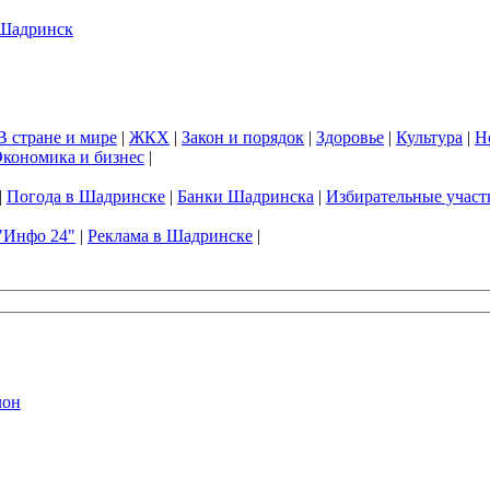
В стране и мире
|
ЖКХ
|
Закон и порядок
|
Здоровье
|
Культура
|
Н
кономика и бизнес
|
|
Погода в Шадринске
|
Банки Шадринска
|
Избирательные участ
"Инфо 24"
|
Реклама в Шадринске
|
лон