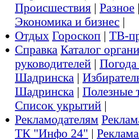
Происшествия
|
Разное
Экономика и бизнес
|
Отдых
Гороскоп
|
ТВ-п
Справка
Каталог орган
руководителей
|
Погода
Шадринска
|
Избирател
Шадринска
|
Полезные 
Список укрытий
|
Рекламодателям
Реклам
ТК "Инфо 24"
|
Реклама