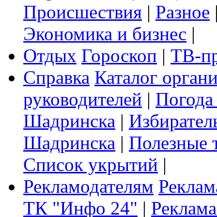
Происшествия
|
Разное
Экономика и бизнес
|
Отдых
Гороскоп
|
ТВ-п
Справка
Каталог орган
руководителей
|
Погода
Шадринска
|
Избирател
Шадринска
|
Полезные 
Список укрытий
|
Рекламодателям
Реклам
ТК "Инфо 24"
|
Реклама