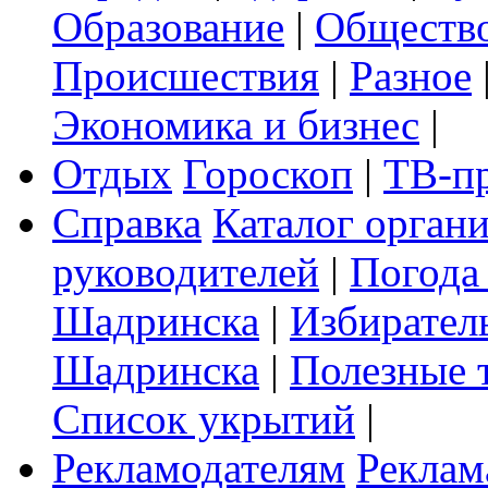
Образование
|
Обществ
Происшествия
|
Разное
Экономика и бизнес
|
Отдых
Гороскоп
|
ТВ-п
Справка
Каталог орган
руководителей
|
Погода
Шадринска
|
Избирател
Шадринска
|
Полезные 
Список укрытий
|
Рекламодателям
Реклам