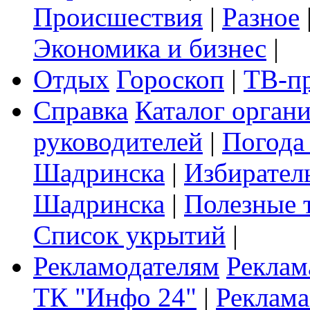
Происшествия
|
Разное
Экономика и бизнес
|
Отдых
Гороскоп
|
ТВ-п
Справка
Каталог орган
руководителей
|
Погода
Шадринска
|
Избирател
Шадринска
|
Полезные 
Список укрытий
|
Рекламодателям
Реклам
ТК "Инфо 24"
|
Реклама