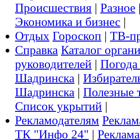
Происшествия
|
Разное
Экономика и бизнес
|
Отдых
Гороскоп
|
ТВ-п
Справка
Каталог орган
руководителей
|
Погода
Шадринска
|
Избирател
Шадринска
|
Полезные 
Список укрытий
|
Рекламодателям
Реклам
ТК "Инфо 24"
|
Реклама