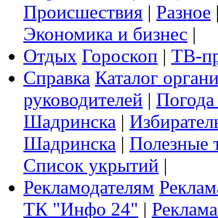
Происшествия
|
Разное
Экономика и бизнес
|
Отдых
Гороскоп
|
ТВ-п
Справка
Каталог орган
руководителей
|
Погода
Шадринска
|
Избирател
Шадринска
|
Полезные 
Список укрытий
|
Рекламодателям
Реклам
ТК "Инфо 24"
|
Реклама