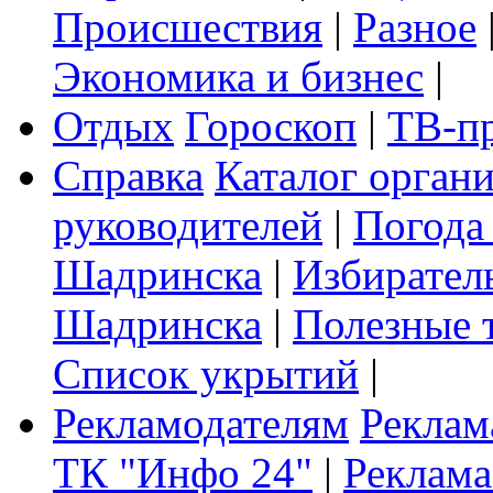
Происшествия
|
Разное
Экономика и бизнес
|
Отдых
Гороскоп
|
ТВ-п
Справка
Каталог орган
руководителей
|
Погода
Шадринска
|
Избирател
Шадринска
|
Полезные 
Список укрытий
|
Рекламодателям
Реклам
ТК "Инфо 24"
|
Реклама