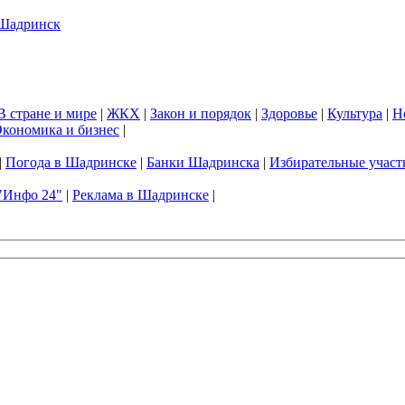
В стране и мире
|
ЖКХ
|
Закон и порядок
|
Здоровье
|
Культура
|
Н
кономика и бизнес
|
|
Погода в Шадринске
|
Банки Шадринска
|
Избирательные участ
"Инфо 24"
|
Реклама в Шадринске
|