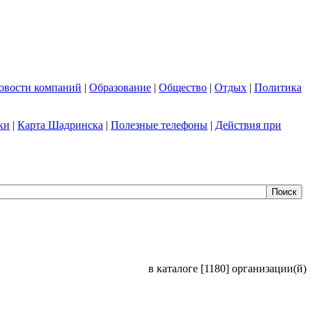
овости компаний
|
Образование
|
Общество
|
Отдых
|
Политика
ки
|
Карта Шадринска
|
Полезные телефоны
|
Действия при
в каталоге [1180] организации(й)