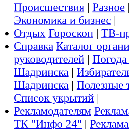
Происшествия
|
Разное
Экономика и бизнес
|
Отдых
Гороскоп
|
ТВ-п
Справка
Каталог орган
руководителей
|
Погода
Шадринска
|
Избирател
Шадринска
|
Полезные 
Список укрытий
|
Рекламодателям
Реклам
ТК "Инфо 24"
|
Реклама